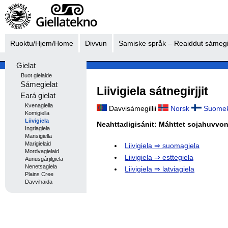
Ruoktu/Hjem/Home
Divvun
Samiske språk – Reaiddut sámegi
Gielat
Buot gielaide
Sámegielat
Liivigiela sátnegirjjit
Eará gielat
Kvenagiella
Davvisámegillii
Norsk
Suomek
Komigiella
Liivigiela
Neahttadigisánit: Máhttet sojahuvvon
Ingriagiela
Mansigiella
Marigielaid
Liivigiela ⇒ suomagiela
Mordvagielaid
Liivigiela ⇒ esttegiela
Aunusgárjilgiela
Nenetsagiela
Liivigiela ⇒ latviagiela
Plains Cree
Davvihaida